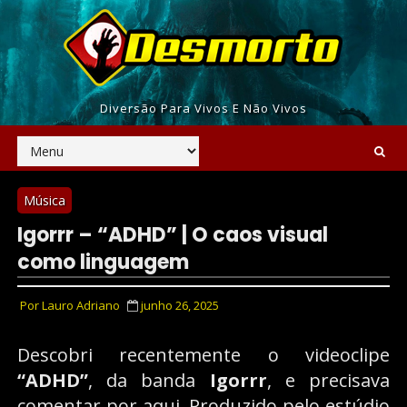
Diversão Para Vivos E Não Vivos
Música
Igorrr – “ADHD” | O caos visual
como linguagem
Por
Lauro Adriano
junho 26, 2025
Descobri recentemente o videoclipe
“ADHD”
, da banda
Igorrr
, e precisava
comentar por aqui. Produzido pelo estúdio