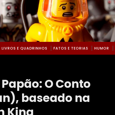
LIVROS E QUADRINHOS
FATOS E TEORIAS
HUMOR
o Papão: O Conto
n), baseado na
n King