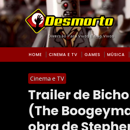
Diversão Para Vivos E Não Vivos
HOME
CINEMA E TV
GAMES
MÚSICA
Cinema e TV
Trailer de Bich
(The Boogeyma
obra de Stephe