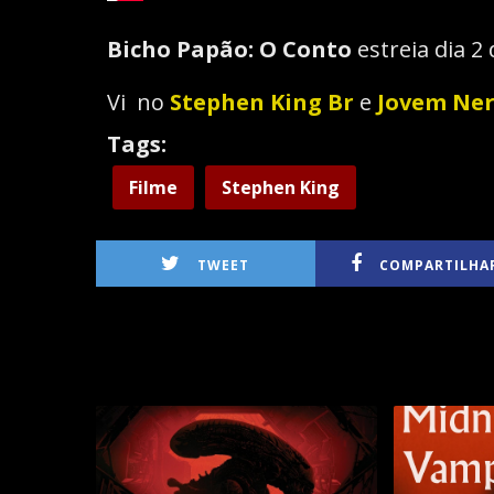
Bicho Papão: O Conto
estreia dia 2
Vi no
Stephen King Br
e
Jovem Ne
Tags:
Filme
Stephen King
TWEET
COMPARTILHA