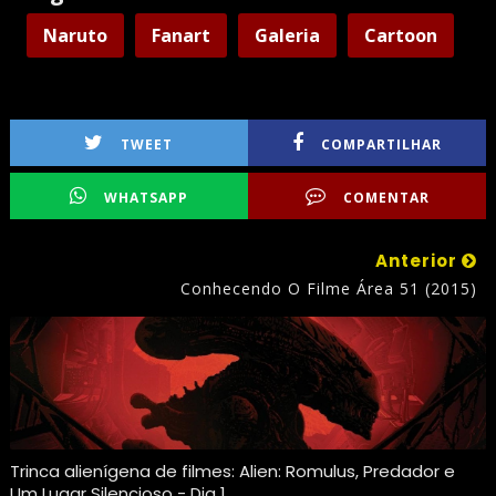
Naruto
Fanart
Galeria
Cartoon
TWEET
COMPARTILHAR
WHATSAPP
COMENTAR
Anterior
Conhecendo O Filme Área 51 (2015)
Trinca alienígena de filmes: Alien: Romulus, Predador e
Um Lugar Silencioso - Dia 1