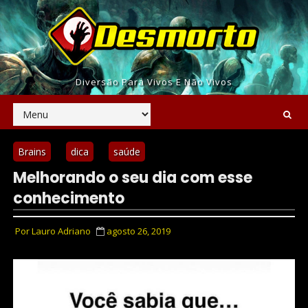
Diversão Para Vivos E Não Vivos
Brains
dica
saúde
Melhorando o seu dia com esse
conhecimento
Por
Lauro Adriano
agosto 26, 2019