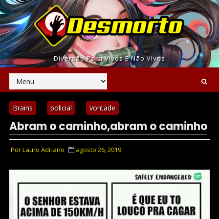
Diversão Para Vivos E Não Vivos
Brains
policial
vontade
Abram o caminho,abram o caminho
Por
Lauro Adriano
agosto 26, 2019