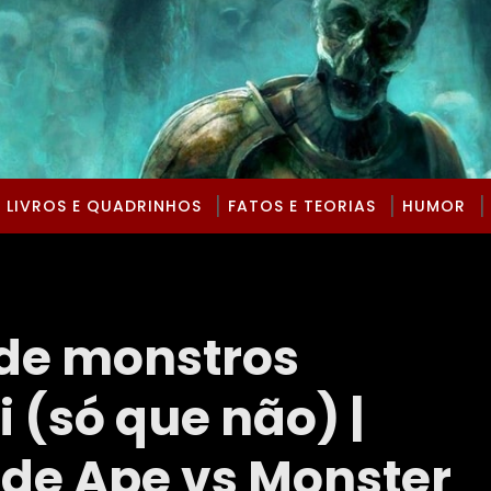
LIVROS E QUADRINHOS
FATOS E TEORIAS
HUMOR
 de monstros
 (só que não) |
r de Ape vs Monster