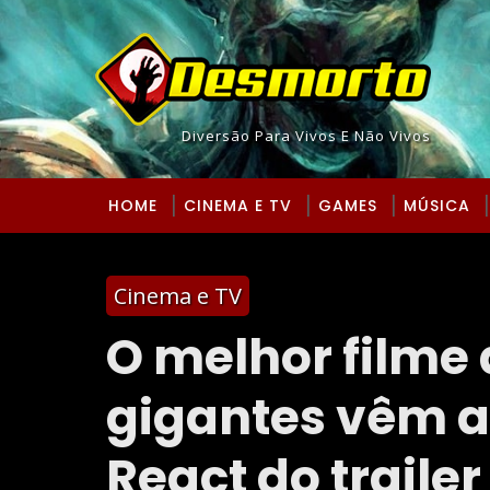
Diversão Para Vivos E Não Vivos
HOME
CINEMA E TV
GAMES
MÚSICA
Cinema e TV
O melhor filme
gigantes vêm ai
React do traile