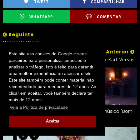
TWEET
COMPARTILHAR
WHATSAPP
COMENTAR
Seguinte
Herois Vs Vilões
Anterior
Este site usa cookies do Google e seus
Mario Kart Versus
parceiros para personalizar anúncios e
analisar o tráfego. Isto é feito para garantir
uma melhor experiência ao acessar o site.
Este site também pode conter material não
recomendado para menores de 12 anos. Ao
clicar em aceitar, você também declara ter
mais de 12 anos.
Veja a Política de privacidade
Um delicioso stop motion de terror para a música "Born
to be Alive"
Aceitar