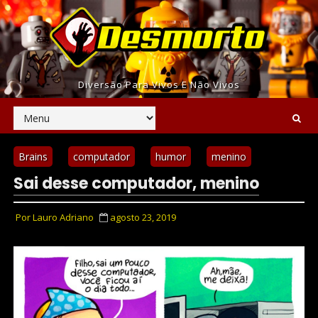
Diversão Para Vivos E Não Vivos
Brains
computador
humor
menino
Sai desse computador, menino
Por
Lauro Adriano
agosto 23, 2019