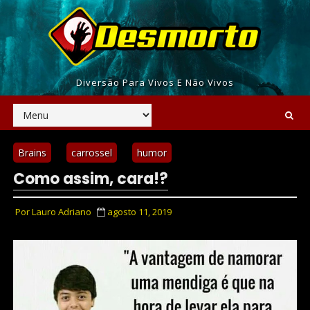
Diversão Para Vivos E Não Vivos
Brains
carrossel
humor
Como assim, cara!?
Por
Lauro Adriano
agosto 11, 2019